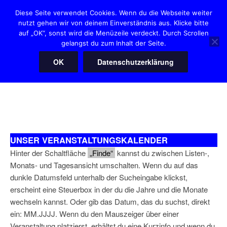
Zum
Diese Seite verwendet Cookies. Wenn du die Webseite weiter
Inhalt
nutzt gehen wir von deinem Einverständnis aus. Klicke bitte
HANNOVER HEARTIES
springen
auf „OK“, sonst wird die Menüzeile verdeckt. Durch Scrollen
"Der" Squaredanceclub in Hannover
gelangst du zum Inhalt der Seite.
OK
Datenschutzerklärung
Menü
UNSER VERANSTALTUNGSKALENDER
Hinter der Schaltfläche
„Finde“
kannst du zwischen Listen-,
Monats- und Tagesansicht umschalten. Wenn du auf das
dunkle Datumsfeld unterhalb der Sucheingabe klickst,
erscheint eine Steuerbox in der du die Jahre und die Monate
wechseln kannst. Oder gib das Datum, das du suchst, direkt
ein: MM.JJJJ. Wenn du den Mauszeiger über einer
Veranstaltung platzierst, erhältst du eine Kurzinfo und wenn du