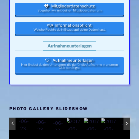
Mitgliederdatenschutz
So gehen wir mit deinen Mitgliederdaten um
Informationspflicht
Welche Rechte du in Bezug auf deine Daten hast.
Aufnahmeunterlagen
Aufnahmeunterlagen
Hier findest du den Unterlagen, die du für die Aufnahme in unseren
Club benötigst.
PHOTO GALLERY SLIDESHOW