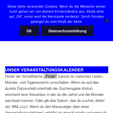
Zum
Diese Seite verwendet Cookies. Wenn du die Webseite weiter
Inhalt
nutzt gehen wir von deinem Einverständnis aus. Klicke bitte
HANNOVER HEARTIES
springen
auf „OK“, sonst wird die Menüzeile verdeckt. Durch Scrollen
"Der" Squaredanceclub in Hannover
gelangst du zum Inhalt der Seite.
OK
Datenschutzerklärung
Menü
UNSER VERANSTALTUNGSKALENDER
Hinter der Schaltfläche
„Finde“
kannst du zwischen Listen-,
Monats- und Tagesansicht umschalten. Wenn du auf das
dunkle Datumsfeld unterhalb der Sucheingabe klickst,
erscheint eine Steuerbox in der du die Jahre und die Monate
wechseln kannst. Oder gib das Datum, das du suchst, direkt
ein: MM.JJJJ. Wenn du den Mauszeiger über einer
Veranstaltung platzierst, erhältst du eine Kurzinfo und wenn du