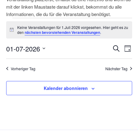
mit der linken Maustaste darauf klickst, bekommst du alle
Informationen, die du für die Veranstaltung benötigst.
Veranstaltungen
Keine Veranstaltungen für 1.Juli 2026 vorgesehen. Hier geht es zu
für
H
den
nächsten bevorstehenden Veranstaltungen
.
i
1.Juli
n
V
V
01-07-2026
w
S
2026
T
e
e
e
u
D
i
a
s
r
c
r
a
g
Vorheriger Tag
Nächster Tag
h
a
t
a
e
n
u
n
s
m
Kalender abonnieren
s
t
w
t
a
ä
a
l
h
l
l
t
e
u
t
n
n
u