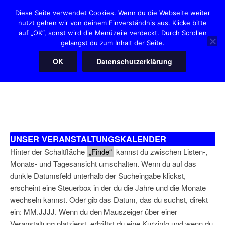
Zum
Diese Seite verwendet Cookies. Wenn du die Webseite weiter
Inhalt
nutzt gehen wir von deinem Einverständnis aus. Klicke bitte
HANNOVER HEARTIES
springen
auf „OK“, sonst wird die Menüzeile verdeckt. Durch Scrollen
"Der" Squaredanceclub in Hannover
gelangst du zum Inhalt der Seite.
OK
Datenschutzerklärung
Menü
UNSER VERANSTALTUNGSKALENDER
Hinter der Schaltfläche
„Finde“
kannst du zwischen Listen-,
Monats- und Tagesansicht umschalten. Wenn du auf das
dunkle Datumsfeld unterhalb der Sucheingabe klickst,
erscheint eine Steuerbox in der du die Jahre und die Monate
wechseln kannst. Oder gib das Datum, das du suchst, direkt
ein: MM.JJJJ. Wenn du den Mauszeiger über einer
Veranstaltung platzierst, erhältst du eine Kurzinfo und wenn du