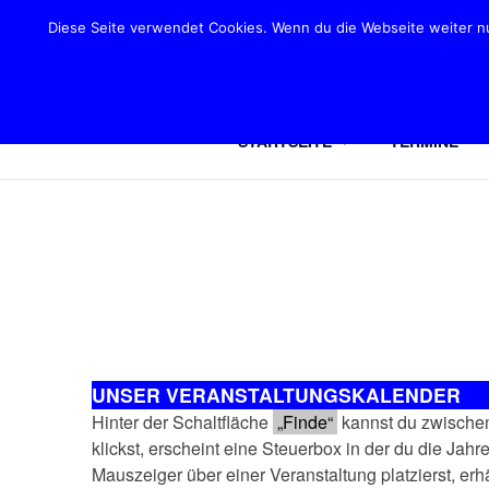
Zum
Diese Seite verwendet Cookies. Wenn du die Webseite weiter nut
Inhalt
H
springen
"Der"
STARTSEITE
TERMINE
UNSER VERANSTALTUNGSKALENDER
Hinter der Schaltfläche
„Finde“
kannst du zwischen
klickst, erscheint eine Steuerbox in der du die Ja
Mauszeiger über einer Veranstaltung platzierst, erh