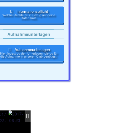
t
i
Informationspflicht
Welche Rechte du in Bezug auf deine
Daten hast.
o
n
Aufnahmeunterlagen
Aufnahmeunterlagen
Hier findest du den Unterlagen, die du für
die Aufnahme in unseren Club benötigst.