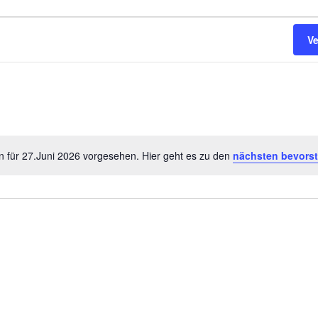
V
n für 27.Juni 2026 vorgesehen. Hier geht es zu den
nächsten bevors
H
i
n
w
e
i
s