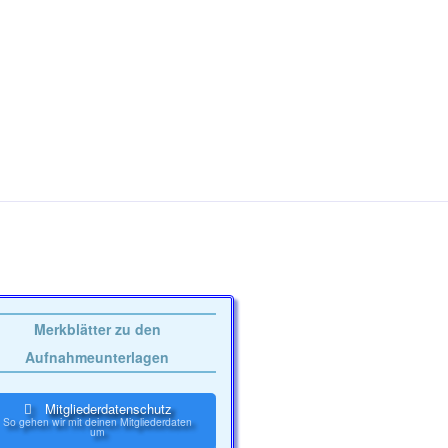
n
s
i
c
h
t
e
n
-
N
a
Merkblätter zu den
v
Aufnahmeunterlagen
i
g
Mitgliederdatenschutz
So gehen wir mit deinen Mitgliederdaten
a
um