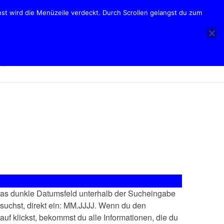
nst wird die Menüzeile verdeckt. Durch Scrollen gelangst du zum
das dunkle Datumsfeld unterhalb der Sucheingabe
 suchst, direkt ein: MM.JJJJ. Wenn du den
auf klickst, bekommst du alle Informationen, die du