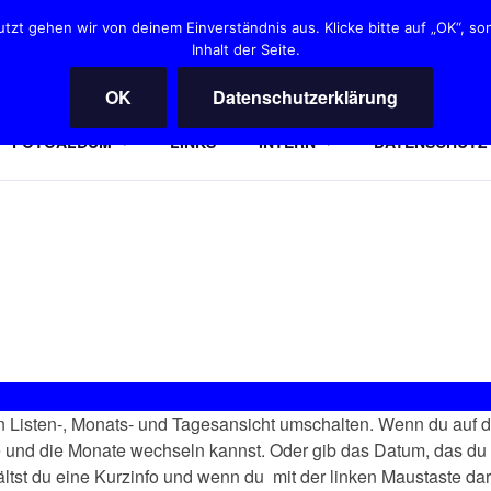
zt gehen wir von deinem Einverständnis aus. Klicke bitte auf „OK“, so
Inhalt der Seite.
ANNOVER HEARTIES
OK
Datenschutzerklärung
 Squaredanceclub in Hannover
FOTOALBUM
LINKS
INTERN
DATENSCHUTZ
 Listen-, Monats- und Tagesansicht umschalten. Wenn du auf 
hre und die Monate wechseln kannst. Oder gib das Datum, das du
ältst du eine Kurzinfo und wenn du mit der linken Maustaste dar