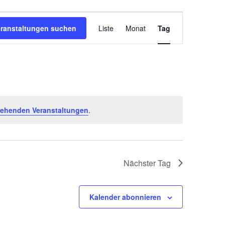
V
eranstaltungen suchen
Liste
Monat
Tag
e
r
a
n
s
t
tehenden Veranstaltungen
.
a
l
t
Nächster Tag
u
n
Kalender abonnieren
g
A