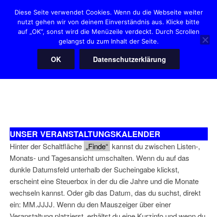
Zum
Diese Seite verwendet Cookies. Wenn du die Webseite weiter
Inhalt
nutzt gehen wir von deinem Einverständnis aus. Klicke bitte
HANNOVER HEARTIES
springen
auf „OK“, sonst wird die Menüzeile verdeckt. Durch Scrollen
"Der" Squaredanceclub in Hannover
gelangst du zum Inhalt der Seite.
OK
Datenschutzerklärung
Menü
UNSER VERANSTALTUNGSKALENDER
Hinter der Schaltfläche
„Finde“
kannst du zwischen Listen-,
Monats- und Tagesansicht umschalten. Wenn du auf das
dunkle Datumsfeld unterhalb der Sucheingabe klickst,
erscheint eine Steuerbox in der du die Jahre und die Monate
wechseln kannst. Oder gib das Datum, das du suchst, direkt
ein: MM.JJJJ. Wenn du den Mauszeiger über einer
Veranstaltung platzierst, erhältst du eine Kurzinfo und wenn du