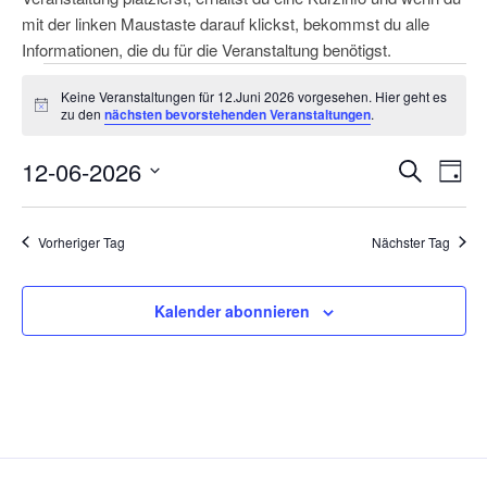
mit der linken Maustaste darauf klickst, bekommst du alle
Informationen, die du für die Veranstaltung benötigst.
Veranstaltungen
Keine Veranstaltungen für 12.Juni 2026 vorgesehen. Hier geht es
für
H
zu den
nächsten bevorstehenden Veranstaltungen
.
i
12.Juni
n
V
V
12-06-2026
w
S
2026
T
e
e
e
u
D
i
a
s
r
c
r
a
g
Vorheriger Tag
Nächster Tag
h
a
t
a
e
n
u
n
s
m
Kalender abonnieren
s
t
w
t
a
ä
a
l
h
l
l
t
e
u
t
n
n
u