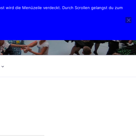
nst wird die Menüzeile verdeckt. Durch Scrollen gelangst du zum