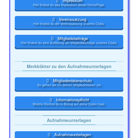
Impressum
Hier findest du das Impressum dieser HomePage.
Vereinssatzung
Hier findest du die Vereinssatzung unseres Clubs.
Mitgliedsbeiträge
Hier findest du eine Auflistung der Mitgliedsbeiträge unseres Clubs.
Merkblätter zu den Aufnahmeunterlagen
Mitgliederdatenschutz
So gehen wir mit deinen Mitgliederdaten um
Informationspflicht
Welche Rechte du in Bezug auf deine Daten hast.
Aufnahmeunterlagen
Aufnahmeunterlagen