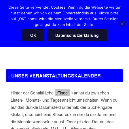
Zum
Diese Seite verwendet Cookies. Wenn du die Webseite weiter
Inhalt
nutzt gehen wir von deinem Einverständnis aus. Klicke bitte
HANNOVER HEARTIES
springen
auf „OK“, sonst wird die Menüzeile verdeckt. Durch Scrollen
"Der" Squaredanceclub in Hannover
gelangst du zum Inhalt der Seite.
OK
Datenschutzerklärung
Menü
UNSER VERANSTALTUNGSKALENDER
Hinter der Schaltfläche
„Finde“
kannst du zwischen
Listen-, Monats- und Tagesansicht umschalten. Wenn du
auf das dunkle Datumsfeld unterhalb der Sucheingabe
klickst, erscheint eine Steuerbox in der du die Jahre und
die Monate wechseln kannst. Oder gib das Datum, das
du suchst, direkt ein: MM.JJJJ. Wenn du den