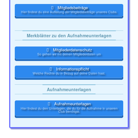
Mitgliedsbeiträge
Hier findest du eine Auflistung der Mitgliedsbeiträge unseres Clubs.
Merkblätter zu den Aufnahmeunterlagen
Mitgliederdatenschutz
So gehen wir mit deinen Mitgliederdaten um
Informationspflicht
Welche Rechte du in Bezug auf deine Daten hast.
Aufnahmeunterlagen
Aufnahmeunterlagen
Hier findest du den Unterlagen, die du für die Aufnahme in unseren
Club benötigst.