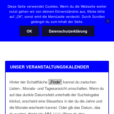
Zum
Diese Seite verwendet Cookies. Wenn du die Webseite weiter
Inhalt
nutzt gehen wir von deinem Einverständnis aus. Klicke bitte
HANNOVER HEARTIES
springen
auf „OK“, sonst wird die Menüzeile verdeckt. Durch Scrollen
"Der" Squaredanceclub in Hannover
gelangst du zum Inhalt der Seite.
OK
Datenschutzerklärung
Menü
UNSER VERANSTALTUNGSKALENDER
Hinter der Schaltfläche
„Finde“
kannst du zwischen
Listen-, Monats- und Tagesansicht umschalten. Wenn du
auf das dunkle Datumsfeld unterhalb der Sucheingabe
klickst, erscheint eine Steuerbox in der du die Jahre und
die Monate wechseln kannst. Oder gib das Datum, das
du suchst, direkt ein: MM.JJJJ. Wenn du den