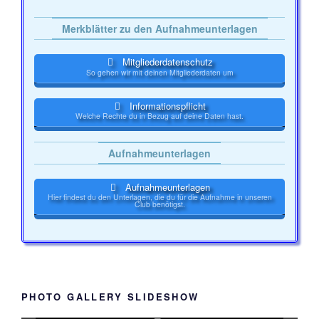
Merkblätter zu den Aufnahmeunterlagen
Mitgliederdatenschutz
So gehen wir mit deinen Mitgliederdaten um
Informationspflicht
Welche Rechte du in Bezug auf deine Daten hast.
Aufnahmeunterlagen
Aufnahmeunterlagen
Hier findest du den Unterlagen, die du für die Aufnahme in unseren
Club benötigst.
PHOTO GALLERY SLIDESHOW