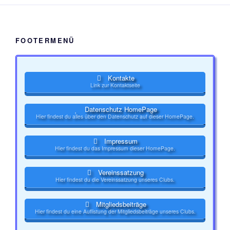
FOOTERMENÜ
Kontakte
Link zur Kontaktseite
Datenschutz HomePage
Hier findest du alles über den Datenschutz auf dieser HomePage.
Impressum
Hier findest du das Impressum dieser HomePage.
Vereinssatzung
Hier findest du die Vereinssatzung unseres Clubs.
Mitgliedsbeiträge
Hier findest du eine Auflistung der Mitgliedsbeiträge unseres Clubs.