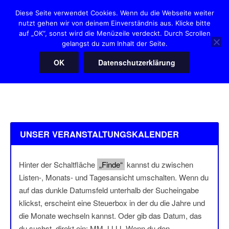
Zum
Diese Seite verwendet Cookies. Wenn du die Webseite weiter
Inhalt
nutzt gehen wir von deinem Einverständnis aus. Klicke bitte
HANNOVER HEARTIES
springen
auf „OK“, sonst wird die Menüzeile verdeckt. Durch Scrollen
"Der" Squaredanceclub in Hannover
gelangst du zum Inhalt der Seite.
OK
Datenschutzerklärung
Menü
UNSER VERANSTALTUNGSKALENDER
Hinter der Schaltfläche
„Finde“
kannst du zwischen
Listen-, Monats- und Tagesansicht umschalten. Wenn du
auf das dunkle Datumsfeld unterhalb der Sucheingabe
klickst, erscheint eine Steuerbox in der du die Jahre und
die Monate wechseln kannst. Oder gib das Datum, das
du suchst, direkt ein: MM.JJJJ. Wenn du den